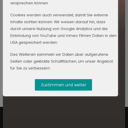
ansprechen können.
BODI.ZONE
Click Actions
Cookies werden auch verwendet, damit Sie externe
Inhalte sichten können. Wir weisen darauf hin, dass
All Customers
durch unsere Nutzung von Google Analytics und die
FITNESS FÜR ZUHAUSE
Einbindung von YouTube und Vimeo Filmen Daten in den
Last Visit
USA gespeichert werden.
Earnings
STUDIO FÜR VISUELLE KOMMUNIKATION
Des Weiteren sammeln wir Daten über aufgerufene
Seiten oder geklickte Schaltflächen, um unser Angebot
Training Room
für Sie zu verbessern.
Zustimmen und weiter
USER ID
USER
PACKAGE
LAST SEEN