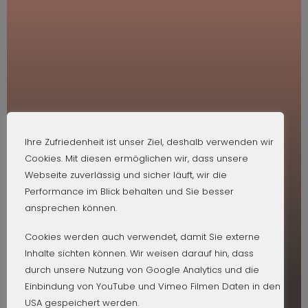
Solltest du zu einem Thema mehr
wissen wollen, dann schreib uns
einfach.
Ist die bodi.zone Methode wirklich besser und
einzigartig?
Was ist die innovative LIVE-Kontrolle &
Ihre Zufriedenheit ist unser Ziel, deshalb verwenden wir
Analysefunktion der bodi.zone Methode?
Cookies. Mit diesen ermöglichen wir, dass unsere
Webseite zuverlässig und sicher läuft, wir die
Du willst ein Digitales Coaching & Feedback
durch deine Trainer?
Performance im Blick behalten und Sie besser
ansprechen können.
Warum vermitteln wir ein Wohnzimmerfeeling
BODI.ZONE
in den Workouts?
Cookies werden auch verwendet, damit Sie externe
Inhalte sichten können. Wir weisen darauf hin, dass
Warum sind unsere Trainingspläne so
durch unsere Nutzung von Google Analytics und die
einzigartig?
FITNESS FÜR ZUHAUSE
Einbindung von YouTube und Vimeo Filmen Daten in den
USA gespeichert werden.
Sollten Kids und Jugendlich schon trainieren?